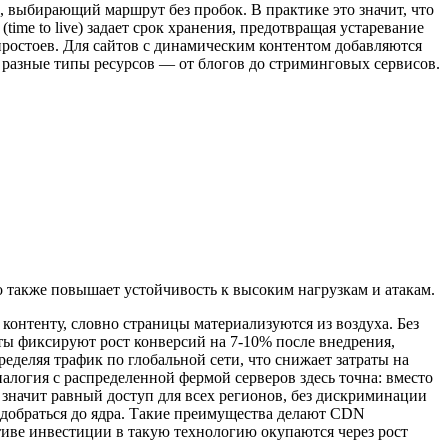
, выбирающий маршрут без пробок. В практике это значит, что
ime to live) задает срок хранения, предотвращая устаревание
простоев. Для сайтов с динамическим контентом добавляются
разные типы ресурсов — от блогов до стриминговых сервисов.
то также повышает устойчивость к высоким нагрузкам и атакам.
контенту, словно страницы материализуются из воздуха. Без
ты фиксируют рост конверсий на 7-10% после внедрения,
еделяя трафик по глобальной сети, что снижает затраты на
налогия с распределенной фермой серверов здесь точна: вместо
 значит равный доступ для всех регионов, без дискриминации
 добраться до ядра. Такие преимущества делают CDN
тиве инвестиции в такую технологию окупаются через рост