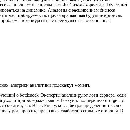
за: если bounce rate превышает 40% из-за скорости, CDN станет
сироваться на динамике. Аналогия с расширением бизнеса
ция в масштабируемость, предотвращающая будущие кризисы.
е проблемы в конкурентные преимущества, обеспечивая
ионах. Метрики аналитики подскажут момент.
рующий о bottleneck. Эксперты анализируют логи сервера: если
 уходят при задержке свыше 3 секунд, подчеркивают urgency.
 событий, как Black Friday, когда без распределения трафик
imely реагировать, превращая слабости в сильные стороны. В