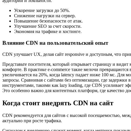
аудитории и лояльности.
Ускорение загрузки до 50%.
Снижение нагрузки на сервер.
Повышение безопасности от атак.
Улучшение SEO за счет скорости.
Экономия на трафике и хостинге.
Влияние CDN на пользовательский опыт
CDN улучшает UX, делая сайт responsive и доступным, что при
Представьте посетителя, который открывает страницу и видит
комфорте. В практике e-commerce такие мелочи превращаются 
увеличивается на 20%, когда latency падает ниже 100 мс. Для
запросы. Сравнивая с сайтами без оптимизации, где задержки 
инструментами, такими как lazy loading, где CDN усиливает 
Это особенно важно для контентных платформ, где качество до
Когда стоит внедрять CDN на сайт
CDN рекомендуется для сайтов с высокой посещаемостью, межд
актуально при росте трафика.
Сигналом к внедрению служит момент, когда метрики показываю