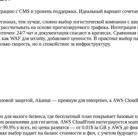
рацию с CMS и уровень поддержки. Идеальный вариант сочетает
егионах, тем лучше, словно выбор логистической компании с ши
 рассчитывать на основе прогнозируемого трафика. Интеграция 
ичен: 24/7 чат и документация спасают в кризисах. Сравнивая п
ак WAF для security, добавляют ценности. В практике выбор па
лько скорость, но и спокойствие за инфраструктуру.
азовой защитой, Akamai — премиум для enterprises, а AWS Clou
лен для малого бизнеса, где бесплатный план покрывает базовые
stom решениями для гигантов. AWS CloudFront интегрируется seam
99.9% у всех, но цены разнятся — от 0.01$ за GB у AWS до фикс
тике выбор падает на баланс стоимости и фич, с учетом будущег