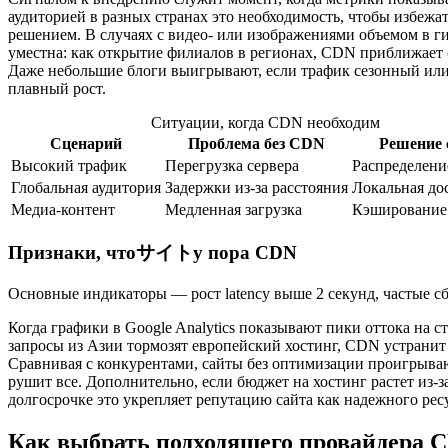
аудиторией в разных странах это необходимость, чтобы избежат
решением. В случаях с видео- или изображениями объемом в ги
уместна: как открытие филиалов в регионах, CDN приближает 
Даже небольшие блоги выигрывают, если трафик сезонный или
плавный рост.
Ситуации, когда CDN необходим
Сценарий
Проблема без CDN
Решение
Высокий трафик
Перегрузка сервера
Распределени
Глобальная аудитория
Задержки из-за расстояния
Локальная до
Медиа-контент
Медленная загрузка
Кэширование
Признаки, чтоサイトу пора CDN
Основные индикаторы — рост latency выше 2 секунд, частые с
Когда графики в Google Analytics показывают пики оттока на с
запросы из Азии тормозят европейский хостинг, CDN устранит 
Сравнивая с конкурентами, сайты без оптимизации проигрывают 
рушит все. Дополнительно, если бюджет на хостинг растет из-
долгосрочке это укрепляет репутацию сайта как надежного рес
Как выбрать подходящего провайдера 