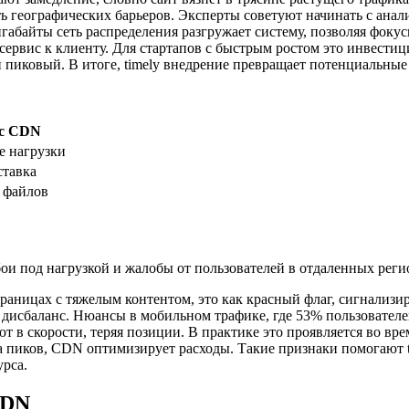
ь географических барьеров. Эксперты советуют начинать с анали
габайты сеть распределения разгружает систему, позволяя фоку
сервис к клиенту. Для стартапов с быстрым ростом это инвести
 пиковый. В итоге, timely внедрение превращает потенциальны
 с CDN
е нагрузки
ставка
 файлов
бои под нагрузкой и жалобы от пользователей в отдаленных рег
траницах с тяжелым контентом, это как красный флаг, сигнализи
дисбаланс. Нюансы в мобильном трафике, где 53% пользователей
в скорости, теряя позиции. В практике это проявляется во время
за пиков, CDN оптимизирует расходы. Такие признаки помогают t
урса.
CDN