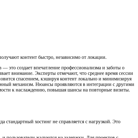
получают контент быстро, независимо от локации.
 — это создает впечатление профессионализма и заботы о
вает внимание. Эксперты отмечают, что среднее время сессии
ановится спасением, кэшируя контент локально и минимизируя
аженный механизм. Нюансы проявляются в интеграции с другими
пимости к наслаждению, повышая шансы на повторные визиты.
 стандартный хостинг не справляется с нагрузкой. Это
 и пользователи жалуются на задержки. Для проектов с