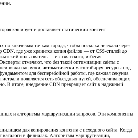
ении.
торая кэширует и доставляет статический контент
х по ключевым точкам города, чтобы посылка не ехала через
вер CDN, где уже хранится копия файлов — от CSS-стилей до
зиатский пользователь — из азиатского, избегая
. Эксперты отмечают, что без такой оптимизации сайты с
ансировки нагрузки, автоматически масштабируя ресурсы под
фундаментом для бесперебойной работы, где каждая секунда
агистрали появляется сеть объездных путей, обеспечивающих
рно. В итоге, внедрение CDN превращает сайт в надежный
данных и алгоритмы маршрутизации запросов. Эти компоненты
нилищем для копирования контента с исходного сайта. Когда
ют каталоги в филиалах. Алгоритмы маршрутизации,