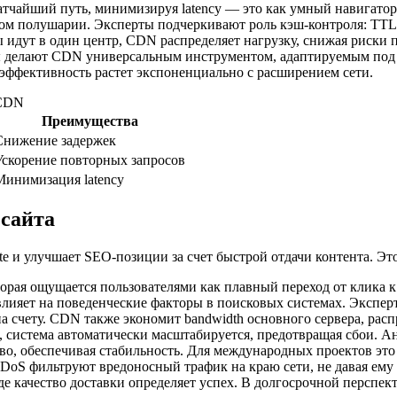
атчайший путь, минимизируя latency — это как умный навигатор
гом полушарии. Эксперты подчеркивают роль кэш-контроля: TTL (t
 идут в один центр, CDN распределяет нагрузку, снижая риски 
ы делают CDN универсальным инструментом, адаптируемым под 
 эффективность растет экспоненциально с расширением сети.
 CDN
Преимущества
Снижение задержек
Ускорение повторных запросов
Минимизация latency
сайта
ate и улучшает SEO-позиции за счет быстрой отдачи контента. Э
орая ощущается пользователями как плавный переход от клика к 
 влияет на поведенческие факторы в поисковых системах. Экспер
 счету. CDN также экономит bandwidth основного сервера, распр
ж, система автоматически масштабируется, предотвращая сбои. А
во, обеспечивая стабильность. Для международных проектов это
DoS фильтруют вредоносный трафик на краю сети, не давая ему
е качество доставки определяет успех. В долгосрочной перспек