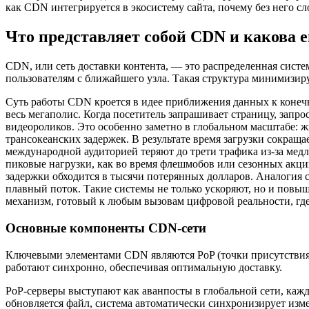
как CDN интегрируется в экосистему сайта, почему без него с
Что представляет собой CDN и какова е
CDN, или сеть доставки контента, — это распределенная систе
пользователям с ближайшего узла. Такая структура минимизиру
Суть работы CDN кроется в идее приближения данных к конечн
весь мегаполис. Когда посетитель запрашивает страницу, запр
видеороликов. Это особенно заметно в глобальном масштабе: жи
трансокеанских задержек. В результате время загрузки сокраща
международной аудиторией теряют до трети трафика из-за мед
пиковые нагрузки, как во время флешмобов или сезонных акци
задержки обходится в тысячи потерянных долларов. Аналогия 
плавный поток. Такие системы не только ускоряют, но и повы
механизм, готовый к любым вызовам цифровой реальности, где 
Основные компоненты CDN-сети
Ключевыми элементами CDN являются PoP (точки присутствия
работают синхронно, обеспечивая оптимальную доставку.
PoP-серверы выступают как аванпосты в глобальной сети, ка
обновляется файл, система автоматически синхронизирует изм