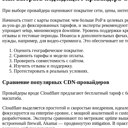
При выборе провайдера оценивают покрытие сети, цены, интег
Начинать стоит с карты покрытия: чем больше PoP в целевых р
as-you-go до фиксированных тарифов, и эксперты рекомендуют
упрощает setup, минимизируя downtime. Уровень поддержки крит
отзывы и тестовые периоды. Нюансы в дополнительных фичах, к
нужды, например, для видео-стриминга. Это обеспечивает не то
Оценить географическое покрытие.
Сравнить тарифы и модели оплаты.
Проверить совместимость с сайтом.
Изучить отзывы и поддержку.
Протестировать в реальных условиях.
Сравнение популярных CDN-провайдеров
Провайдеры вроде Cloudflare предлагают бесплатный тариф с б
масштаба.
Cloudflare выделяется простотой и скоростью внедрения, идеа
фокусируется на enterprise-уровне, с мощной аналитикой и cu
разработчиков. Эксперты сравнивают по метрикам: uptime выше 
встроенный firewall, Akamai — продвинутую mitigation. В прак