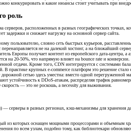
ложно конкурировать и какие нюансы стоит учитывать при внедр
го роль
ма серверов, расположенных в разных географических точках, ко
ет задержки и снижает нагрузку на основной сервер сайта.
ому пользователю, словно сеть быстрых курьеров, расставленны
ос перенаправляется не на далекий хостинг, а на ближайший сер
тель Европы получает контент из европейского дата-центра, а а
ется на 20-50%, что напрямую влияет на bounce rate и конверсии
ленной отдачи. Кроме того, CDN интегрируется с системами бал
й. В практике крупных e-commerce платформ это решение стало 
с дорожной сетью здесь уместна: вместо одной перегруженной м
шают устойчивость к DDoS-атакам, распределяя трафик равноме
скорость — это не роскошь, а necessity для выживания.
) — серверы в разных регионах, кэш-механизмы для хранения 
ждый из которых оснащен мощными процессорами и объемным хра
енения по всем узлам, подобно тому, как библиотекари обновля