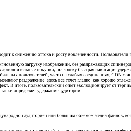
водит к снижению оттока и росту вовлеченности. Пользователи 
 мгновенную загрузку изображений, без раздражающих спиннеров
в дополнительные покупки, поскольку быстрая навигация удержи
 мобильных пользователей, часто на слабых соединениях, CDN ст
вызывают раздражение, здесь все течет гладко, как хорошо отл
эффект. В итоге, пользовательский опыт эволюционирует от тер
ставки определяет удержание аудитории.
ународной аудиторией или большим объемом медиа-файлов, когда
т замедление, словно сайт вязнет в трясине растущего трафика,