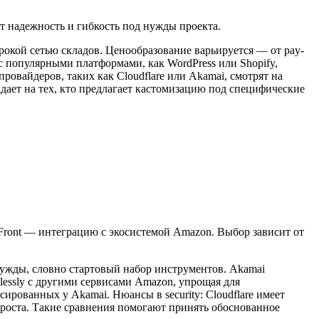
 надежность и гибкость под нужды проекта.
рокой сетью складов. Ценообразование варьируется — от pay-
с популярными платформами, как WordPress или Shopify,
ровайдеров, таких как Cloudflare или Akamai, смотрят на
дает на тех, кто предлагает кастомизацию под специфические
dFront — интеграцию с экосистемой Amazon. Выбор зависит от
 нужды, словно стартовый набор инструментов. Akamai
lessly с другими сервисами Amazon, упрощая для
ированных у Akamai. Нюансы в security: Cloudflare имеет
о роста. Такие сравнения помогают принять обоснованное