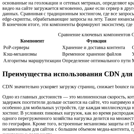
основанные на геолокации и сетевых метриках, определяют кр
видео на сайте загружается мгновенно, даже если сервер в дру
данных. Сравнивая с традиционным хостингом, где все запросы
edge-скрипты, обрабатывающие запросы на лету. Такие нюанс
В конечном итоге, эти компоненты формируют экосистему, где
Сравнение ключевых компонентов
Компонент
Функция
PoP-серверы
Хранение и доставка контента
Кэш-механизмы
Временное хранение файлов
Алгоритмы маршрутизации
Определение оптимального пути
Преимущества использования CDN для 
CDN значительно ускоряет загрузку страниц, снижает bounce r
Одно из главных достоинств — это молниеносная скорость, кот
задержек посетители дольше остаются на сайте, что напрямую
особенно для мобильных устройств, где каждая миллисекунда на
хостинг. В условиях пиковых нагрузок, как во время распрода
одного перегруженного хозяйства нагрузка делится на множест
по географии. Кроме того, встроенные механизмы защиты от D
незаменимым для сайтов с большим объемом медиа-контента, гд